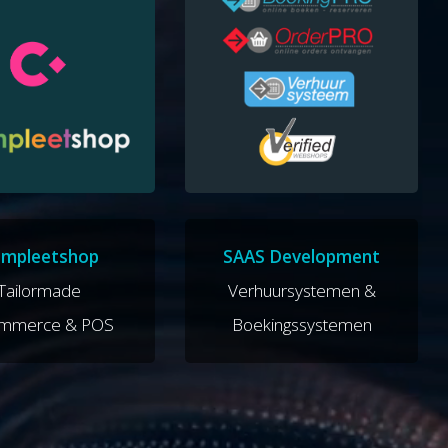
mpleetshop
SAAS Development
Tailormade
Verhuursystemen &
ommerce & POS
Boekingssystemen