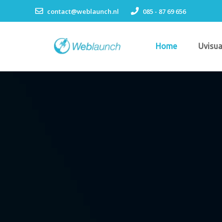
contact@weblaunch.nl
085 - 87 69 656
Home
Uvisua